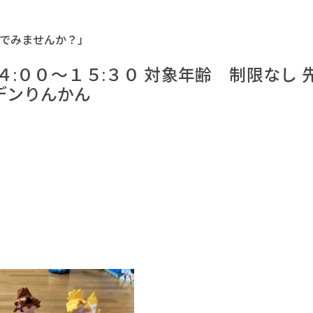
んでみませんか？」
１４:００～１５:３０ 対象年齢 制限なし
デンりんかん
０