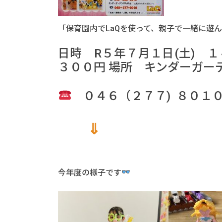
「保育園内でLaQを使って、親子で一緒に遊
日時 R５年７月１日(土) 
３００円 場所 キンダーガー
０４６（２７７) ８０１
⇓
今年度の様子です